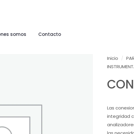
énes somos
Contacto
Inicio
/
PA
INSTRUMENT
CON
Las conexio
integridad 
analizadore
las necesid